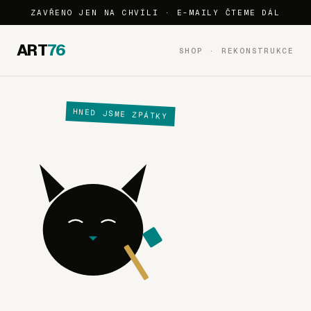
ZAVŘENO JEN NA CHVÍLI · E-MAILY ČTEME DÁL
ART
76
SHOP · REKONSTRUKCE
HNED JSME ZPÁTKY