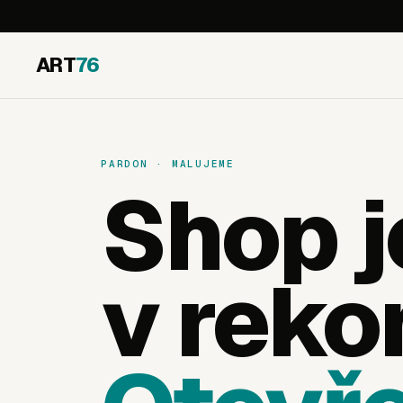
ART
76
PARDON · MALUJEME
Shop j
v reko