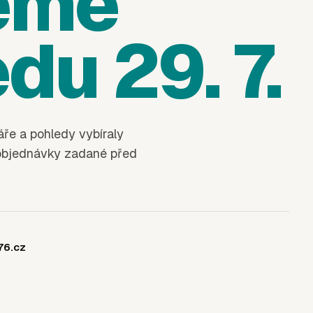
eme
du 29. 7.
áře a pohledy vybíraly
bjednávky zadané před
76.cz