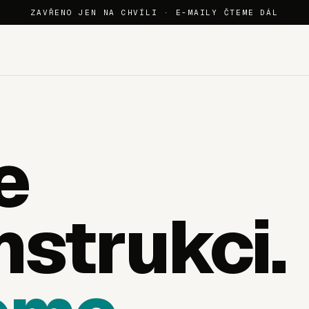
ZAVŘENO JEN NA CHVÍLI · E-MAILY ČTEME DÁL
e
nstrukci.