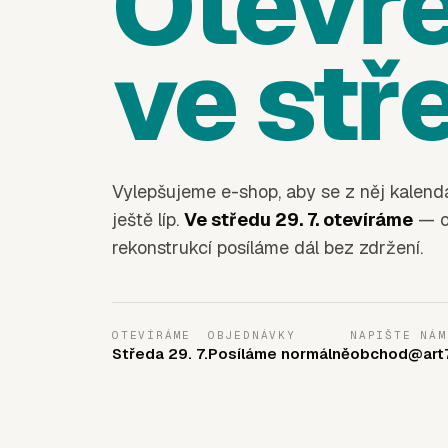
Otevř
ve stře
Vylepšujeme e-shop, aby se z něj kalend
ještě líp.
Ve středu 29. 7. otevíráme
— o
rekonstrukcí posíláme dál bez zdržení.
OTEVÍRÁME
OBJEDNÁVKY
NAPIŠTE NÁM
Středa 29. 7.
Posíláme normálně
obchod@art