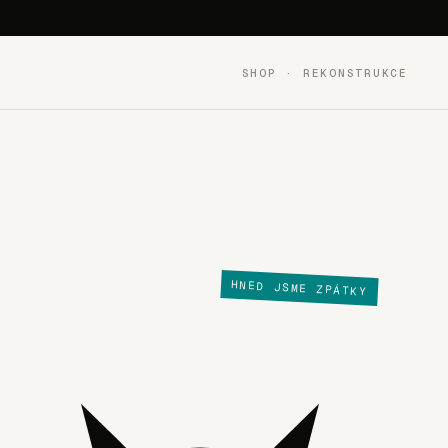
SHOP · REKONSTRUKCE
HNED JSME ZPÁTKY