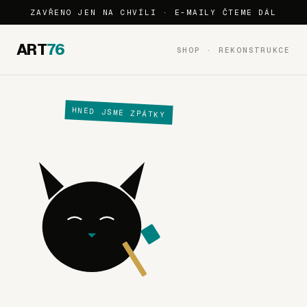
ZAVŘENO JEN NA CHVÍLI · E-MAILY ČTEME DÁL
ART
76
SHOP · REKONSTRUKCE
HNED JSME ZPÁTKY